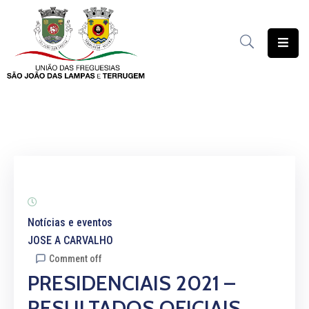
União
das
Freguesias
Contratação
Pública
Freguesia
Solidária
Património
Notícias e eventos
JOSE A CARVALHO
Documentação
Comment off
PRESIDENCIAIS 2021 –
Serviços
RESULTADOS OFICIAIS