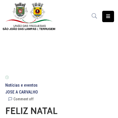
União
das
Freguesias
Contratação
Pública
Freguesia
Solidária
Património
Notícias e eventos
JOSE A CARVALHO
Documentação
Comment off
FELIZ NATAL
Serviços