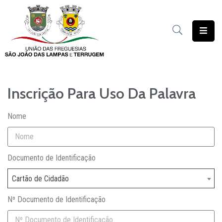
União
das
Freguesias
Inscrição Para Uso Da Palavra
Contratação
Pública
Nome
Freguesia
Solidária
Documento de Identificação
Património
Cartão de Cidadão
Documentação
Nº Documento de Identificação
Serviços