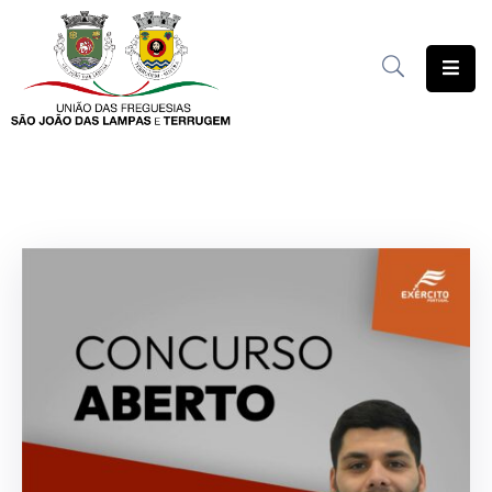
União
das
Freguesias
Contratação
Pública
Freguesia
Solidária
Património
Documentação
Serviços