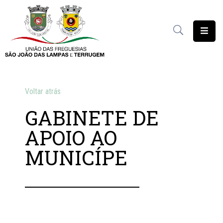
União
das
Freguesias
Contratação
Voltar atrás
Pública
GABINETE DE
Freguesia
APOIO AO
Solidária
MUNICÍPE
Património
Documentação
Serviços