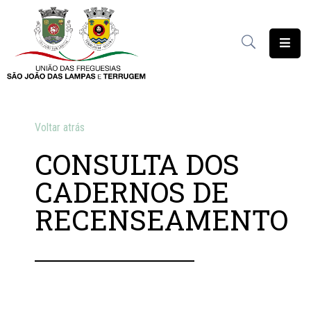
União
das
Freguesias
Contratação
Voltar atrás
Pública
CONSULTA DOS
Freguesia
CADERNOS DE
Solidária
RECENSEAMENTO
Património
Documentação
Serviços