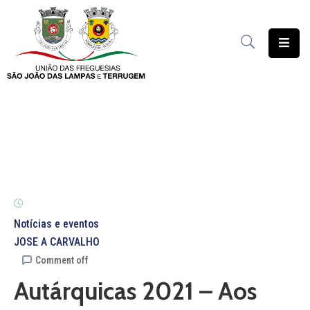
União
das
Freguesias
Contratação
Pública
Freguesia
Solidária
Património
Notícias e eventos
JOSE A CARVALHO
Documentação
Comment off
Autárquicas 2021 – Aos
Serviços