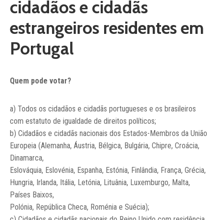
cidadãos e cidadãs
Notícias
estrangeiros residentes em
Contactos
Portugal
Quem pode votar?
a) Todos os cidadãos e cidadãs portugueses e os brasileiros
com estatuto de igualdade de direitos políticos;
b) Cidadãos e cidadãs nacionais dos Estados-Membros da União
Europeia (Alemanha, Áustria, Bélgica, Bulgária, Chipre, Croácia,
Dinamarca,
Eslováquia, Eslovénia, Espanha, Estónia, Finlândia, França, Grécia,
Hungria, Irlanda, Itália, Letónia, Lituânia, Luxemburgo, Malta,
Países Baixos,
Polónia, República Checa, Roménia e Suécia);
c) Cidadãos e cidadãs nacionais do Reino Unido com residência