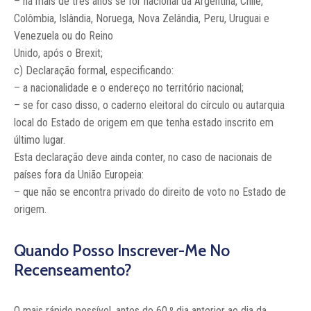
– há mais de três anos se for nacional da Argentina, Chile,
Colômbia, Islândia, Noruega, Nova Zelândia, Peru, Uruguai e
Venezuela ou do Reino
Unido, após o Brexit;
c) Declaração formal, especificando:
– a nacionalidade e o endereço no território nacional;
– se for caso disso, o caderno eleitoral do círculo ou autarquia
local do Estado de origem em que tenha estado inscrito em
último lugar.
Esta declaração deve ainda conter, no caso de nacionais de
países fora da União Europeia:
– que não se encontra privado do direito de voto no Estado de
origem.
Quando Posso Inscrever-Me No
Recenseamento?
O mais rápido possível, antes do 60.º dia anterior ao dia da