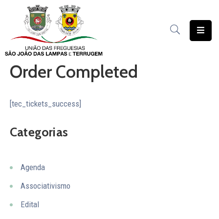
União
das
Order Completed
Freguesias
Contratação
Pública
[tec_tickets_success]
Freguesia
Categorias
Solidária
Património
Agenda
Documentação
Associativismo
Serviços
Edital