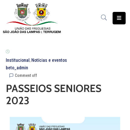
União
das
Freguesias
Contratação
Pública
Institucional
Notícias e eventos
‚
beto_admin
Freguesia
Comment off
Solidária
PASSEIOS SENIORES
Património
2023
Documentação
Serviços