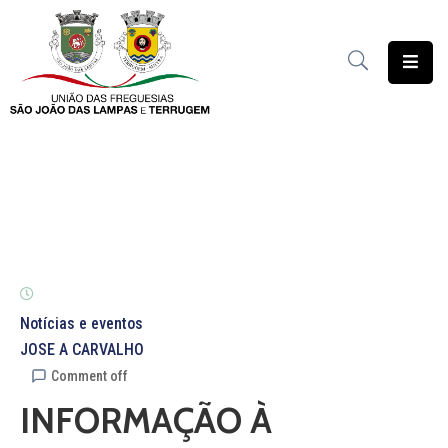
União
das
Freguesias
Contratação
Pública
Freguesia
Solidária
Património
Notícias e eventos
JOSE A CARVALHO
Documentação
Comment off
INFORMAÇÃO À
Serviços