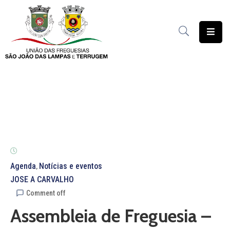
União
das
Freguesias
Contratação
Pública
Freguesia
Solidária
Património
Agenda
Notícias e eventos
‚
JOSE A CARVALHO
Documentação
Comment off
Assembleia de Freguesia –
Serviços