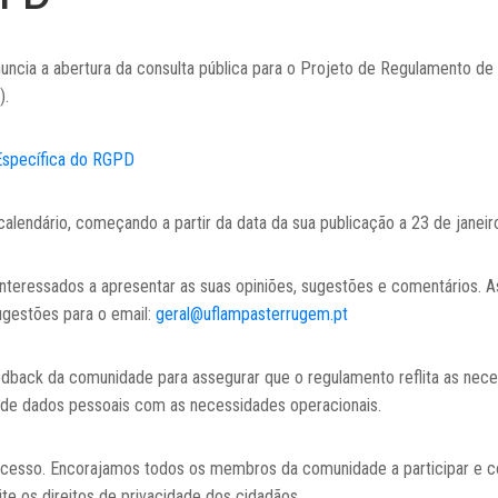
ncia a abertura da consulta pública para o Projeto de Regulamento d
).
Específica do RGPD
calendário, começando a partir da data da sua publicação a 23 de janeir
nteressados a apresentar as suas opiniões, sugestões e comentários. A
ugestões para o email:
geral@uflampasterrugem.pt
edback da comunidade para assegurar que o regulamento reflita as nec
o de dados pessoais com as necessidades operacionais.
ocesso. Encorajamos todos os membros da comunidade a participar e co
te os direitos de privacidade dos cidadãos.