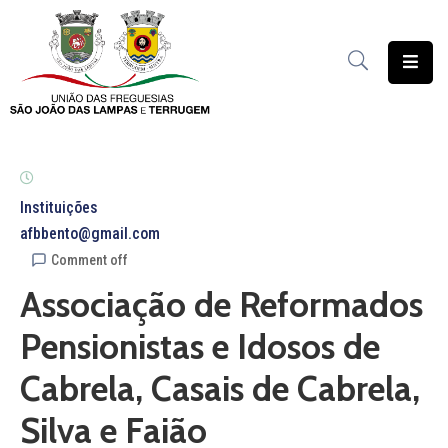
União
das
Freguesias
Contratação
Pública
Instituições
afbbento@gmail.com
Freguesia
Comment off
Solidária
Associação de Reformados
Património
Pensionistas e Idosos de
Documentação
Cabrela, Casais de Cabrela,
Serviços
Silva e Faião