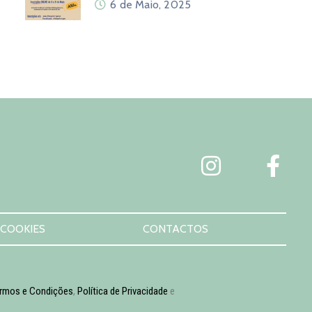
6 de Maio, 2025
 COOKIES
CONTACTOS
rmos e Condições
,
Política de Privacidade
e