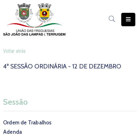
União
das
Freguesias
Voltar atrás
Contratação
Pública
4ª SESSÃO ORDINÁRIA - 12 DE DEZEMBRO
Freguesia
Solidária
Património
Sessão
Documentação
Ordem de Trabalhos
Serviços
Adenda