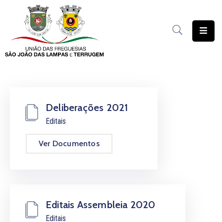
União
das
Freguesias
Contratação
Pública
Deliberações 2021
Editais
Freguesia
Solidária
Ver Documentos
Património
Documentação
Serviços
Editais Assembleia 2020
Editais