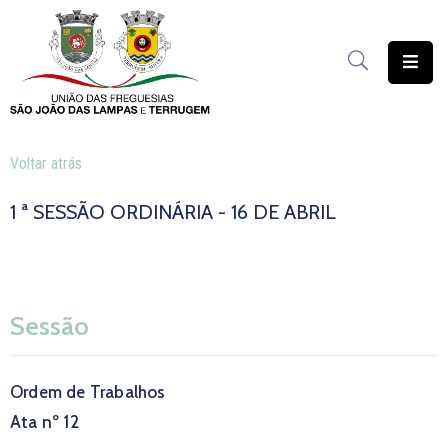
União
das
Freguesias
Voltar atrás
Contratação
Pública
1 ª SESSÃO ORDINÁRIA - 16 DE ABRIL
Freguesia
Solidária
Património
Sessão
Documentação
Ordem de Trabalhos
Serviços
Ata nº 12