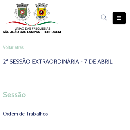
União
das
Freguesias
Voltar atrás
Contratação
Pública
2ª SESSÃO EXTRAORDINÁRIA - 7 DE ABRIL
Freguesia
Solidária
Património
Sessão
Documentação
Ordem de Trabalhos
Serviços