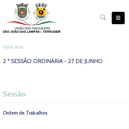
União
das
Freguesias
Voltar atrás
Contratação
Pública
2 ª SESSÃO ORDINÁRIA - 27 DE JUNHO
Freguesia
Solidária
Património
Sessão
Documentação
Ordem de Trabalhos
Serviços