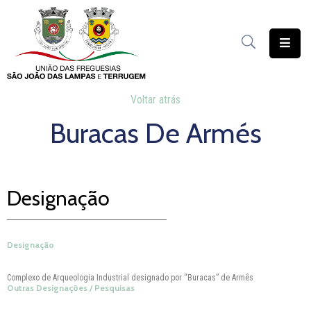
União
das
Freguesias
Voltar atrás
Buracas De Armés
Contratação
Pública
Freguesia
Solidária
Designação
Património
Designação
Documentação
Complexo de Arqueologia Industrial designado por “Buracas” de Armês
Serviços
Outras Designações / Pesquisas