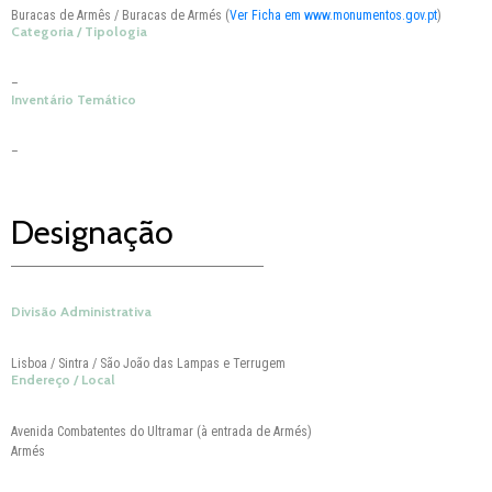
Notícias
Buracas de Armês / Buracas de Armés (
Ver Ficha em www.monumentos.gov.pt
)
Categoria / Tipologia
Contactos
–
Inventário Temático
–
Designação
Divisão Administrativa
Lisboa / Sintra / São João das Lampas e Terrugem
Endereço / Local
Avenida Combatentes do Ultramar (à entrada de Armés)
Armés