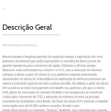
–
Descrição Geral
Nota Histórico-Artistica
Mesmo durante o longínquo período da ocupação romana, a exploração das ricas
pedreiras de mármore que ainda hoje existem no concelho de Sintra já eram de
grande importância para a economia da região. Pedreiras e oficinas anexas
laboraram muito activamente nos séculos I e II d.C., mas a extracção do mármore
começou a decair a partir do século III, e as pedreiras estariam praticamente
desactivadas no século VII. A decadência da exploração do mármore ocasionou um
retorno à actividade agrícola em todo o actual concelho. No entanto, a partir do século
XVI assiste-se ao lento ressurgimento do trabalho nas pedreiras, até que no século
XVIII, época da construção do convento de Mafra e da recuperação da cidade de
Lisboa após o terramoto de 1755, a extracção do mármore se torna na principal
actividade de localidades como Armês. Em finais do século XVIII, estariam a trabalhar
nesta região mais de 50.000 canteiros oriundos de todo o país.
Datam deste período as chamadas “buracas” de Armês, que consistem num conjunto