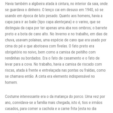
Havia também a algibeira atada à cintura, no interior da saia, onde
se guardava o dinheiro. O lenço cai em desuso em 1940, só se
usando em época de luto pesado. Quanto aos homens, havia a
capa para ir ao baile (tipo capa alentejana) e o varino, que se
distinguia da capa por ter apenas uma aba nos ombros; o barrete
preto e a bota de cano alto. No Inverno e no trabalho, em dias de
chuva, usavam polainas, uma espécie de cano que era usado por
cima do pé e que abotoava com fivelas. O fato preto era
obrigatório no noivo, bem como a camisa de peitilho com
rendinhas ou bordados. Era o fato de casamento e o fato de
levar para a cova. No trabalho, havia a camisa de riscado com
riscas, atada à frente e entrelaçada nas pontas ou fraldas, como
se chamava então. A cinta era elemento indispensável no
homem.
Costume interessante era o da matança do porco. Uma vez por
ano, convidava-se a família mais chegada, isto é, tios e irmãos
casados, para comer a cachola e a carne frita (esta no dia