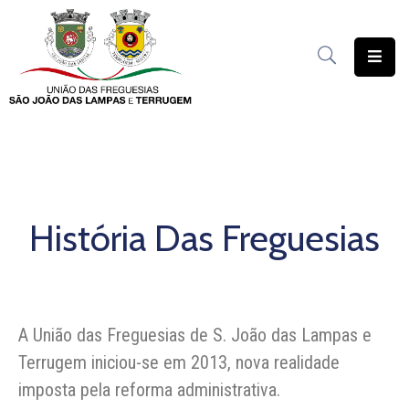
União
das
Freguesias
Contratação
Pública
História Das Freguesias
Freguesia
Solidária
Património
Documentação
A União das Freguesias de S. João das Lampas e
Terrugem iniciou-se em 2013, nova realidade
Serviços
imposta pela reforma administrativa.