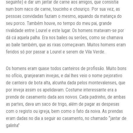
seguinte) e dar um jantar de carne aos amigos, que consistia
num bom naco de carne, toucinho e chouriço. Por sua vez, as
pessoas convidadas faziam o mesmo, aquando da matança do
seu porco. Também houve, no tempo do meu pai, grande
rivalidade entre Lourel e este lugar. Os homens matavam-se por
dá cá aquela palha. Era nos bailes ou serões, como se chamava
ao baile também, que as rixas começavam. Muitos homens eram
feridos só por passar a Lourel e serem de Vila Verde.
Os homens eram quase todos canteiros de profissão. Muito bons
no ofício, granjearam invejas, e daí lhes veio o nome pejorativo
de canteiro de bota alta, alcunha dada pelos montevalenses, que
por inveja assim os apelidavam. Costume interessante era a
prenda de casamento dada aos noivos. Cada padrinho, de ambas
as partes, dava um saco de trigo, além de pagar as despesas
com o registo ou igreja, bem como o fato da noiva. As prendas
eram dadas no dia a seguir ao casamento, no chamado “jantar de
galinha”