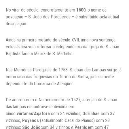
No virar do século, concretamente em
1600
, o nome da
povoação – S. João dos Porqueiros – é substituído pela actual
designação.
Ainda na primeira metade do século XVII, uma nova sentença
eclesiástica veio reforçar a independência da Igreja de S. João
Baptista face à Matriz de S. Martinho.
Nas Memórias Paroquiais de 1758, S. João das Lampas surge já
como uma das freguesias do Termo de Sintra, judicialmente
dependente da Comarca de Alenquer.
De acordo com o Numeramento de 1527, a região de S. João
das lampas encontrava-se dividida em
cinco
vintanas
:
Açafora
com 34 vizinhos;
Odrinhas
com 37
vizinhos,
Poyanos
(actualmente Casal de Pianos) com 29
vizinhos;
São João
com 34 vizinhos e
Pernigem
com 47