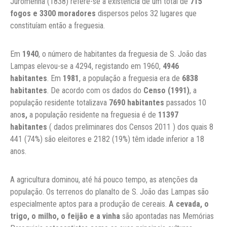
Juromenha (1838) refere-se a existência de um total de
715
fogos e 3300 moradores
dispersos pelos 32 lugares que
constituíam então a freguesia.
Em
1940
, o número de habitantes da freguesia de S. João das
Lampas elevou-se a 4294, registando em 1960,
4946
habitantes
. Em
1981
, a população a freguesia era de
6838
habitantes
. De acordo com os dados do
Censo (1991)
, a
população residente totalizava
7690 habitantes
passados 10
ano
s,
a população residente na freguesia é de
11397
habitantes
( dados preliminares dos Censos 2011 ) dos quais 8
441 (74%) são eleitores e 2182 (19%) têm idade inferior a 18
anos.
A agricultura dominou, até há pouco tempo, as atenções da
população. Os terrenos do planalto de S. João das Lampas são
especialmente aptos para a produção de cereais.
A cevada, o
trigo, o milho, o feijão e a vinha
são apontadas nas Memórias