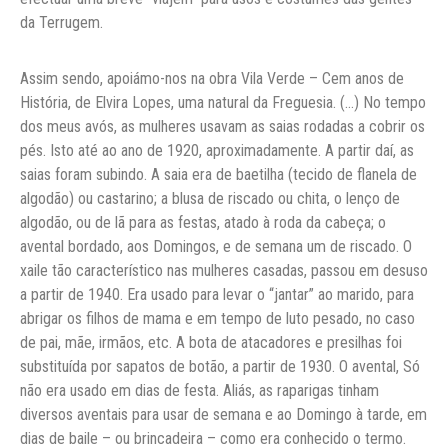
da Terrugem.
Assim sendo, apoiámo-nos na obra Vila Verde – Cem anos de
História, de Elvira Lopes, uma natural da Freguesia. (…) No tempo
dos meus avós, as mulheres usavam as saias rodadas a cobrir os
pés. Isto até ao ano de 1920, aproximadamente. A partir daí, as
saias foram subindo. A saia era de baetilha (tecido de flanela de
algodão) ou castarino; a blusa de riscado ou chita, o lenço de
algodão, ou de lã para as festas, atado à roda da cabeça; o
avental bordado, aos Domingos, e de semana um de riscado. O
xaile tão característico nas mulheres casadas, passou em desuso
a partir de 1940. Era usado para levar o “jantar” ao marido, para
abrigar os filhos de mama e em tempo de luto pesado, no caso
de pai, mãe, irmãos, etc. A bota de atacadores e presilhas foi
substituída por sapatos de botão, a partir de 1930. O avental, Só
não era usado em dias de festa. Aliás, as raparigas tinham
diversos aventais para usar de semana e ao Domingo à tarde, em
dias de baile – ou brincadeira – como era conhecido o termo.