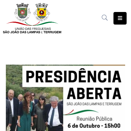
União
das
Freguesias
Contratação
Pública
Freguesia
Solidária
Património
Documentação
Serviços