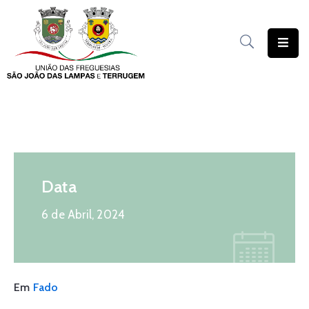
União
das
Freguesias
Contratação
Pública
Freguesia
Data
Solidária
6 de Abril, 2024
Património
Documentação
Serviços
Em
Fado