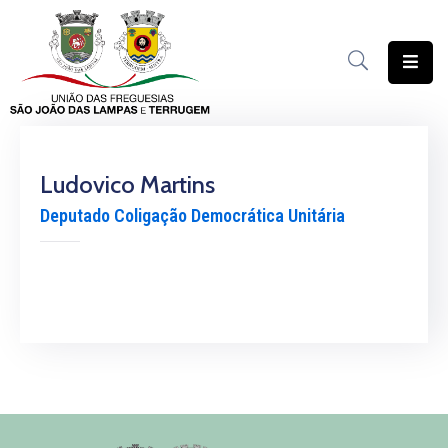
União
das
Freguesias
Ludovico Martins
Contratação
Pública
Deputado Coligação Democrática Unitária
Freguesia
Solidária
Património
Documentação
Serviços